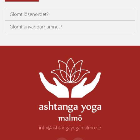
Glömt lösenordet?
Glömt användarnamnet?
info@ashtangayogamalmo.se