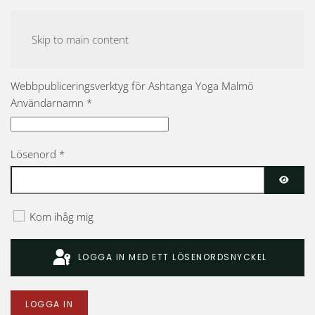
ASHTANGA YOGA MALMÖ
Skip to main content
Webbpubliceringsverktyg för Ashtanga Yoga Malmö
Användarnamn
*
Lösenord
*
VISA 
Kom ihåg mig
LOGGA IN MED ETT LÖSENORDSNYCKEL
LOGGA IN